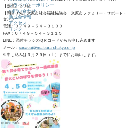
プライバシーポリシー
【定員】２０組
お問い合わせ
【問合せ先】米原市社会福祉協議会 米原市ファミリー・サポート・
助成金情報
センター
アクセス
電話：０７４９－５４－３１００
リンク
FAX：０７４９－５４－３１１５
LINE：添付チラシのＱＲコードからも申し込めます
メール：
sasaeai@maibara-shakyo.or.jp
※申し込みは３月２９日（土）までにお願いします。