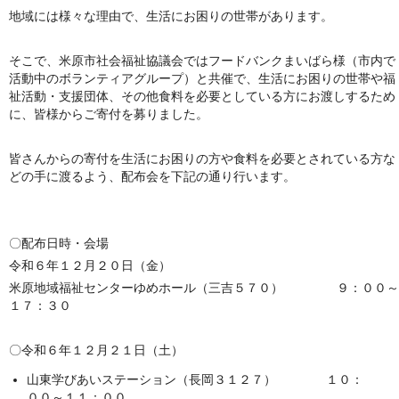
地域には様々な理由で、生活にお困りの世帯があります。
そこで、米原市社会福祉協議会ではフードバンクまいばら様（市内で
活動中のボランティアグループ）と共催で、生活にお困りの世帯や福
祉活動・支援団体、その他食料を必要としている方にお渡しするため
に、皆様からご寄付を募りました。
皆さんからの寄付を生活にお困りの方や食料を必要とされている方な
どの手に渡るよう、配布会を下記の通り行います。
〇配布日時・会場
令和６年１２月２０日（金）
米原地域福祉センターゆめホール（三吉５７０） ９：００～
１７：３０
〇令和６年１２月２１日（土）
山東学びあいステーション（長岡３１２７） １０：
００～１１：００