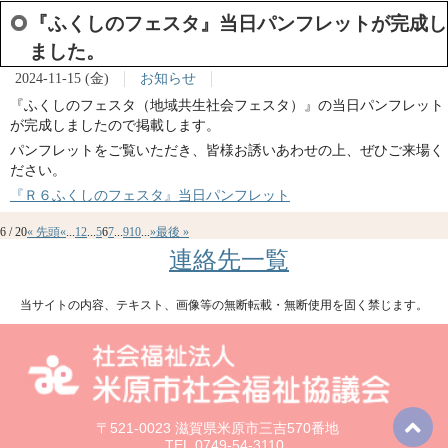
『ふくしのフェスタ』当日パンフレットが完成し
ました。
2024-11-15 (金)
お知らせ
『ふくしのフェスタ（地域共生社会フェスタ）』の当日パンフレット
が完成しましたので掲載します。
パンフレットをご覧いただき、皆様お誘いあわせの上、ぜひご来場く
ださい。
『Ｒ６ふくしのフェスタ』当日パンフレット
6 / 20
« 先頭
«
...
1
2
...
5
6
7
...
9
10
...
»
最後 »
連絡先一覧
当サイトの内容、テキスト、画像等の無断転載・無断使用を固く禁じます。
〒521-0023 滋賀県米原市三吉570番地
TEL.
0749-54-3110