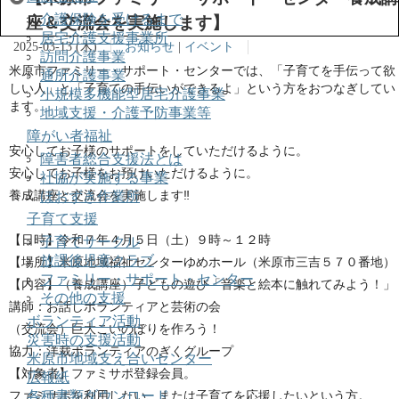
介護保険を受けるまで
座＆交流会を実施します】
居宅介護支援事業所
2025-03-13 (木)
お知らせ
|
イベント
訪問介護事業
米原市ファミリー・サポート・センターでは、「子育てを手伝って欲
通所介護事業
しい人」と「子育ての手伝いができるよ」という方をおつなぎしてい
小規模多機能型居宅介護事業
ます。
地域支援・介護予防事業等
障がい者福祉
安心してお子様のサポートをしていただけるように。
障害者総合支援法とは
安心してお子様をお預けいただけるように。
社協が実施する事業
ほおずき作業所
養成講座と交流会を実施します‼
子育て支援
【日時】令和７年４月５日（土）９時～１２時
子育てサークル
放課後児童クラブ
【場所】米原地域福祉センターゆめホール（米原市三吉５７０番地）
ファミリー・サポート・センター
【内容】（養成講座）子どもの遊び「音楽と絵本に触れてみよう！」
その他の支援
講師：お話しボランティアと芸術の会
ボランティア活動
（交流会）巨大こいのぼりを作ろう！
災害時の支援活動
協力：洋裁ボランティアのぎくグループ
米原市地域支え合いセンター
【対象者】ファミサポ登録会員。
広報紙
各種書類ダウンロード
ファミサポを利用したい、または子育てを応援したいという方。