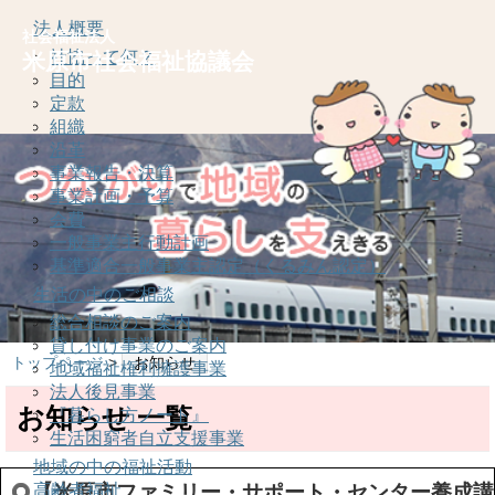
法人概要
社会福祉法人
社協って何？
米原市社会福祉協議会
目的
定款
組織
沿革
事業報告・決算
事業計画・予算
会費
一般事業主行動計画
基準適合一般事業主認定（くるみん認定）
生活の中のご相談
総合相談のご案内
貸し付け事業のご案内
トップページ
>
お知らせ
地域福祉権利擁護事業
法人後見事業
お知らせ 一覧
『暮らし方ノート』
生活困窮者自立支援事業
地域の中の福祉活動
高齢者福祉
【米原市ファミリー・サポート・センター養成講