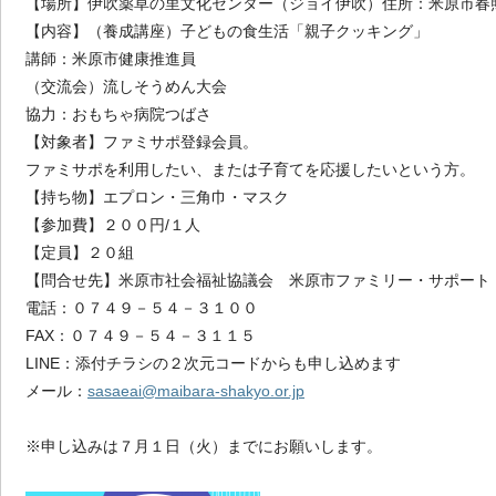
【場所】伊吹薬草の里文化センター（ジョイ伊吹）住所：米原市春
【内容】（養成講座）子どもの食生活「親子クッキング」
講師：米原市健康推進員
（交流会）流しそうめん大会
協力：おもちゃ病院つばさ
【対象者】ファミサポ登録会員。
ファミサポを利用したい、または子育てを応援したいという方。
【持ち物】エプロン・三角巾・マスク
【参加費】２００円/１人
【定員】２０組
【問合せ先】米原市社会福祉協議会 米原市ファミリー・サポート
電話：０７４９－５４－３１００
FAX：０７４９－５４－３１１５
LINE：添付チラシの２次元コードからも申し込めます
メール：
sasaeai@maibara-shakyo.or.jp
※申し込みは７月１日（火）までにお願いします。