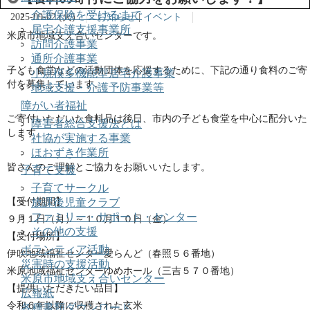
介護保険を受けるまで
2025-09-02 (火)
お知らせ
|
イベント
居宅介護支援事業所
米原市地域支え合いセンターです。
訪問介護事業
通所介護事業
子ども食堂などの活動団体を応援するために、下記の通り食料のご寄
小規模多機能型居宅介護事業
付を募集しています。
地域支援・介護予防事業等
障がい者福祉
ご寄付いただいた食料品は後日、市内の子ども食堂を中心に配分いた
障害者総合支援法とは
します。
社協が実施する事業
ほおずき作業所
皆さんのご理解とご協力をお願いいたします。
子育て支援
子育てサークル
放課後児童クラブ
【受付期間】
ファミリー・サポート・センター
９月１日（月）～１０月１０日（金）
その他の支援
【受付場所】
ボランティア活動
伊吹地域福祉センター愛らんど（春照５６番地）
災害時の支援活動
米原地域福祉センターゆめホール（三吉５７０番地）
米原市地域支え合いセンター
【提供いただきたい品目】
広報紙
令和６年以降に収穫された玄米
各種書類ダウンロード