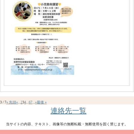
3 / 7
« 先頭
«
...
2
3
4
...
6
7
...
»
最後 »
連絡先一覧
当サイトの内容、テキスト、画像等の無断転載・無断使用を固く禁じます。