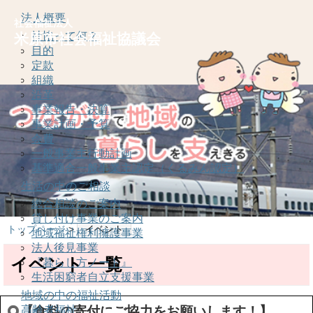
法人概要
社会福祉法人
社協って何？
米原市社会福祉協議会
目的
定款
組織
沿革
事業報告・決算
事業計画・予算
会費
一般事業主行動計画
基準適合一般事業主認定（くるみん認定）
生活の中のご相談
総合相談のご案内
貸し付け事業のご案内
トップページ
>
イベント
地域福祉権利擁護事業
法人後見事業
イベント 一覧
『暮らし方ノート』
生活困窮者自立支援事業
地域の中の福祉活動
高齢者福祉
【食料の寄付にご協力をお願いします！】