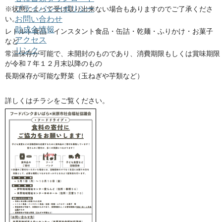
プライバシーポリシー
※状態によって受け取り出来ない場合もありますのでご了承くださ
お問い合わせ
い。
助成金情報
レトルト食品・インスタント食品・缶詰・乾麺・ふりかけ・お菓子
アクセス
など
リンク
常温保存が可能で、未開封のものであり、消費期限もしくは賞味期限
が令和７年１２月末以降のもの
長期保存が可能な野菜（玉ねぎや芋類など）
詳しくはチラシをご覧ください。