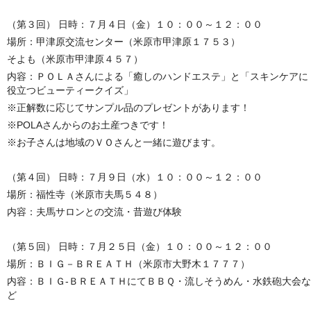
（第３回） 日時：７月４日（金）１０：００～１２：００
場所：甲津原交流センター（米原市甲津原１７５３）
そよも（米原市甲津原４５７）
内容：ＰＯＬＡさんによる「癒しのハンドエステ」と「スキンケアに
役立つビューティークイズ」
※正解数に応じてサンプル品のプレゼントがあります！
※POLAさんからのお土産つきです！
※お子さんは地域のＶＯさんと一緒に遊びます。
（第４回） 日時：７月９日（水）１０：００～１２：００
場所：福性寺（米原市夫馬５４８）
内容：夫馬サロンとの交流・昔遊び体験
（第５回） 日時：７月２５日（金）１０：００～１２：００
場所：ＢＩＧ－ＢＲＥＡＴＨ（米原市大野木１７７７）
内容：ＢＩＧ-ＢＲＥＡＴＨにてＢＢＱ・流しそうめん・水鉄砲大会な
ど