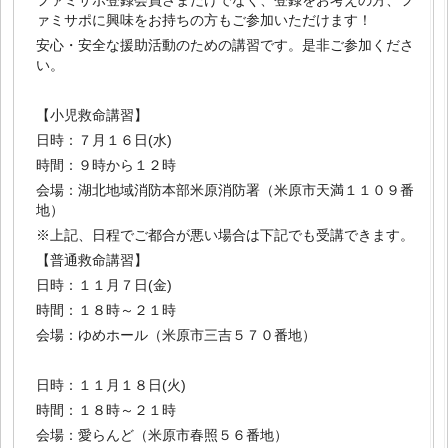
ファミサポ登録会員さまだけでなく、登録をお考えの方、フ
ァミサポに興味をお持ちの方もご参加いただけます！
安心・安全な援助活動のための講習です。是非ご参加くださ
い。
【小児救命講習】
日時：７月１６日(水)
時間：９時から１２時
会場：湖北地域消防本部米原消防署（米原市天満１１０９番
地）
※上記、日程でご都合が悪い場合は下記でも受講できます。
【普通救命講習】
日時：１１月７日(金)
時間：１８時～２１時
会場：ゆめホール（米原市三吉５７０番地）
日時：１１月１８日(火)
時間：１８時～２１時
会場：愛らんど（米原市春照５６番地）