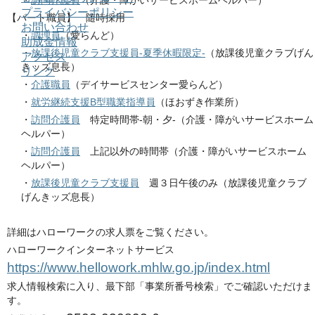
・
訪問介護員
（介護・障がいサービスホームヘルパー）
プライバシーポリシー
【パート職員】 随時採用
お問い合わせ
・
調理員
（愛らんど）
助成金情報
・
放課後児童クラブ支援員-夏季休暇限定-
（放課後児童クラブげん
アクセス
きッズ息長）
リンク
・
介護職員
（デイサービスセンター愛らんど）
・
就労継続支援B型職業指導員
（ほおずき作業所）
・
訪問介護員
特定時間帯-朝・夕-（介護・障がいサービスホーム
ヘルパー）
・
訪問介護員
上記以外の時間帯（介護・障がいサービスホーム
ヘルパー）
・
放課後児童クラブ支援員
週３日午後のみ（放課後児童クラブ
げんきッズ息長）
詳細はハローワークの求人票をご覧ください。
ハローワークインターネットサービス
https://www.hellowork.mhlw.go.jp/index.html
求人情報検索に入り、最下部「事業所番号検索」でご確認いただけま
す。