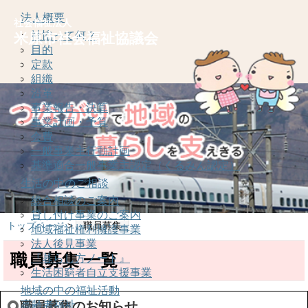
法人概要
社会福祉法人
社協って何？
米原市社会福祉協議会
目的
定款
組織
沿革
事業報告・決算
事業計画・予算
会費
一般事業主行動計画
基準適合一般事業主認定（くるみん認定）
生活の中のご相談
総合相談のご案内
貸し付け事業のご案内
トップページ
>
職員募集
地域福祉権利擁護事業
法人後見事業
職員募集 一覧
『暮らし方ノート』
生活困窮者自立支援事業
地域の中の福祉活動
高齢者福祉
職員募集のお知らせ