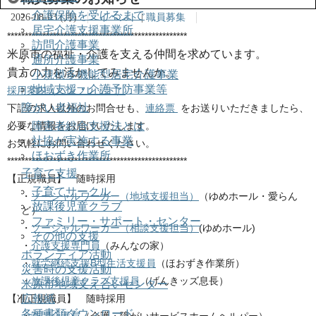
介護保険を受けるまで
2026-08-03 (月)
イベント
|
職員募集
居宅介護支援事業所
***************************************************
訪問介護事業
米原市の福祉・介護を支える仲間を求めています。
通所介護事業
貴方の力を活かしてみませんか。
小規模多機能型居宅介護事業
地域支援・介護予防事業等
採用案内（パンフレット）
障がい者福祉
下記の求人以外のお問合せも、
連絡票
をお送りいただきましたら、
障害者総合支援法とは
必要な情報をお届けいたします。
社協が実施する事業
お気軽にお問い合わせください。
ほおずき作業所
***************************************************
子育て支援
【正規職員】 随時採用
子育てサークル
・
ソーシャルワーカー（地域支援担当）
（ゆめホール・愛らん
放課後児童クラブ
ど）
ファミリー・サポート・センター
・
ソーシャルワーカー（相談支援担当）
(ゆめホール)
その他の支援
・
介護支援専門員
（みんなの家）
ボランティア活動
・
就労継続支援B型生活支援員
（ほおずき作業所）
災害時の支援活動
・
放課後児童クラブ支援員
（げんきッズ息長）
米原市地域支え合いセンター
広報紙
【准正規職員】 随時採用
各種書類ダウンロード